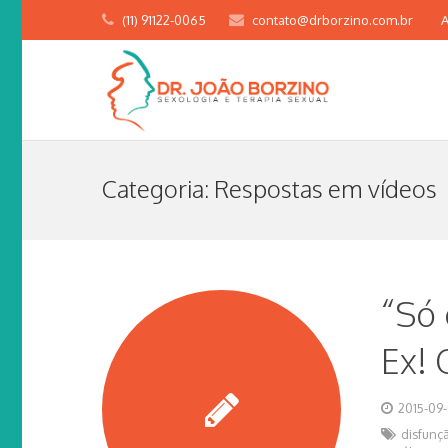
(11) 91122-0065
contato@drborzino.com.br
A
Categoria:
Respostas em vídeos
“Só
Ex! 
2015-09-
disfunçã