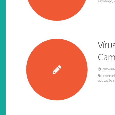
sexólogo
,
Víru
Cam
2015-08
camisin
educação s