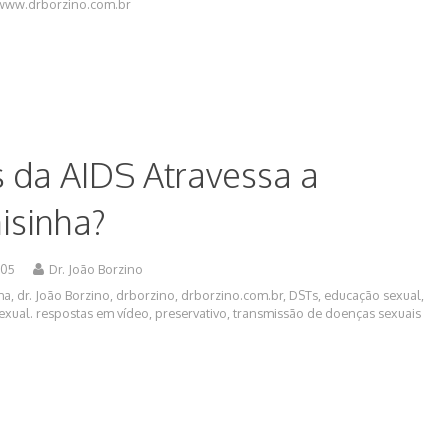
www.drborzino.com.br
s da AIDS Atravessa a
isinha?
-05
Dr. João Borzino
ha
,
dr. João Borzino
,
drborzino
,
drborzino.com.br
,
DSTs
,
educação sexual
,
exual. respostas em vídeo
,
preservativo
,
transmissão de doenças sexuais