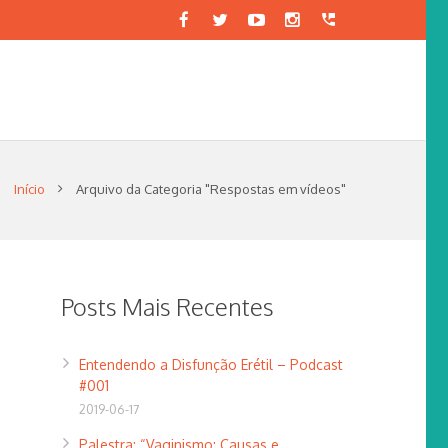
Início
Arquivo da Categoria "Respostas em vídeos"
Posts Mais Recentes
Entendendo a Disfunção Erétil – Podcast
#001
2019-06-17
Palestra: “Vaginismo: Causas e