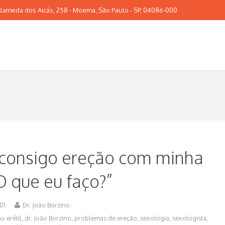
lameda dos Aicás, 258 - Moema, São Paulo - SP, 04086-000
 consigo ereção com minha
O que eu faço?”
01
Dr. João Borzino
o erétil
,
dr. João Borzino
,
problemas de ereção
,
sexologia
,
sexologista
,