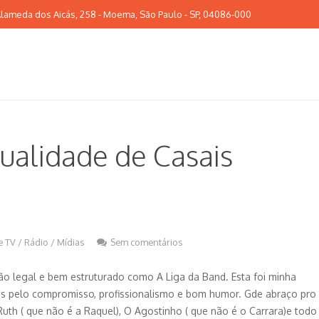
lameda dos Aicás, 258 - Moema, São Paulo - SP, 04086-000
ualidade de Casais
 TV / Rádio / Mídias
Sem comentários
ão legal e bem estruturado como A Liga da Band. Esta foi minha
os pelo compromisso, profissionalismo e bom humor. Gde abraço pro
 Ruth ( que não é a Raquel), O Agostinho ( que não é o Carrara)e todo