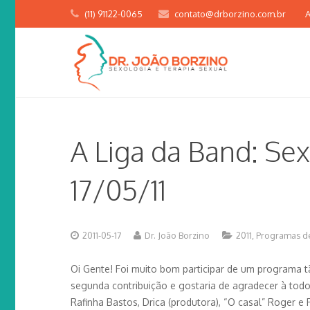
(11) 91122-0065
contato@drborzino.com.br
A
A Liga da Band: Sex
17/05/11
2011-05-17
Dr. João Borzino
2011
,
Programas de
Oi Gente! Foi muito bom participar de um programa t
segunda contribuição e gostaria de agradecer à tod
Rafinha Bastos, Drica (produtora), “O casal” Roger e