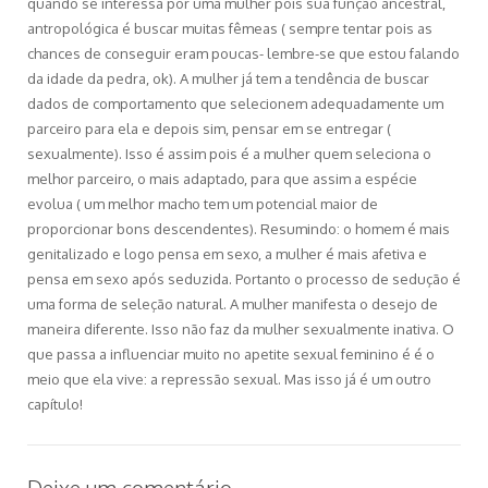
quando se interessa por uma mulher pois sua função ancestral,
antropológica é buscar muitas fêmeas ( sempre tentar pois as
chances de conseguir eram poucas- lembre-se que estou falando
da idade da pedra, ok). A mulher já tem a tendência de buscar
dados de comportamento que selecionem adequadamente um
parceiro para ela e depois sim, pensar em se entregar (
sexualmente). Isso é assim pois é a mulher quem seleciona o
melhor parceiro, o mais adaptado, para que assim a espécie
evolua ( um melhor macho tem um potencial maior de
proporcionar bons descendentes). Resumindo: o homem é mais
genitalizado e logo pensa em sexo, a mulher é mais afetiva e
pensa em sexo após seduzida. Portanto o processo de sedução é
uma forma de seleção natural. A mulher manifesta o desejo de
maneira diferente. Isso não faz da mulher sexualmente inativa. O
que passa a influenciar muito no apetite sexual feminino é é o
meio que ela vive: a repressão sexual. Mas isso já é um outro
capítulo!
Deixe um comentário